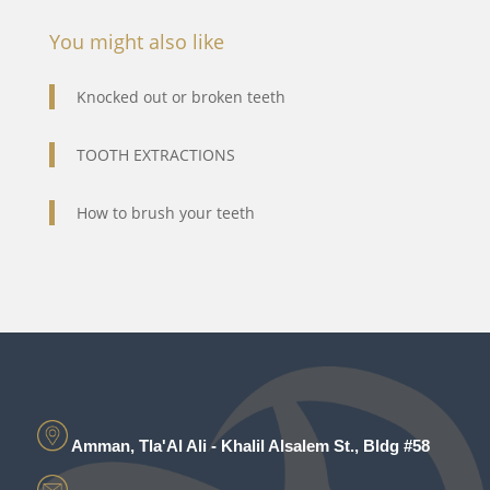
You might also like
Knocked out or broken teeth
TOOTH EXTRACTIONS
How to brush your teeth
Amman, Tla'Al Ali - Khalil Alsalem St., Bldg #58