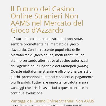
Il Futuro dei Casino
Online Stranieri Non
AAMS nel Mercato del
Gioco d’Azzardo
Il futuro dei casino online stranieri non AAMS
sembra promettente nel mercato del gioco
d’azzardo. Con la crescente popolarità delle
piattaforme di gioco online, molti utenti italiani
stanno cercando alternative ai casino autorizzati
dall’Agenzia delle Dogane e dei Monopoli (AAMS).
Queste piattaforme straniere offrono una varietà di
giochi, promozioni allettanti e opzioni di pagamento
più flessibili. Tuttavia, è importante valutare sia i
vantaggi che i rischi associati a questo settore in
continua evoluzione.
Vantaggi dei Casino Online Stranieri Non AAMS
La scelta di casino online stranieri non AAMS