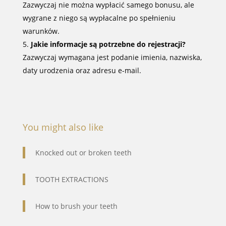
Zazwyczaj nie można wypłacić samego bonusu, ale
wygrane z niego są wypłacalne po spełnieniu
warunków.
Jakie informacje są potrzebne do rejestracji?
Zazwyczaj wymagana jest podanie imienia, nazwiska,
daty urodzenia oraz adresu e-mail.
You might also like
Knocked out or broken teeth
TOOTH EXTRACTIONS
How to brush your teeth