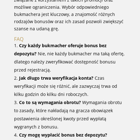
możliwe ograniczenia. Wybór odpowiedniego
bukmachera jest kluczowy, a znajomość różnych
rodzajów bonusów oraz ich zasad pozwoli zwiększyć
szanse na udaną grę.
FAQ
Czy każdy bukmacher oferuje bonus bez
depozytu?
Nie, nie każdy bukmacher ma taką ofertę,
dlatego należy zweryfikować dostępność bonusu
przed rejestracją.
Jak długo trwa weryfikacja konta?
Czas
weryfikacji może się różnić, ale zazwyczaj trwa od
kilku godzin do kilku dni roboczych.
Co to są wymagania obrotu?
Wymagania obrotu
to zasady, które nakładają na gracza obowiązek
postawienia określonej kwoty przed wypłatą
wygranych z bonusu.
Czy mogę wypłacić bonus bez depozytu?