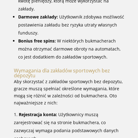
kwotę pieniędzy, którą może wykorzystać na
zakłady.
Darmowe zakłady:
Użytkownik zdobywa możliwość
postawienia zakładu bez ryzyka utraty własnych
funduszy.
Bonius free spins:
W niektórych bukmacherach
można otrzymać darmowe obroty na automatach,
co jest dodatkiem do zakładów sportowych.
Wymagania dla zakładów sportowych bez
depozytu
Aby skorzystać z zakładów sportowych bez depozytu,
gracze muszą spełniać określone wymagania, które
mogą się różnić w zależności od bukmachera. Oto
najważniejsze z nich:
Rejestracja konta:
Użytkownicy muszą
zarejestrować się na stronie bukmachera, co
zazwyczaj wymaga podania podstawowych danych