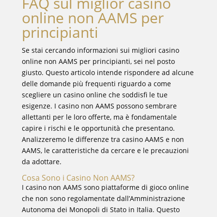
FAQ sul miglior casino
online non AAMS per
principianti
Se stai cercando informazioni sui migliori casino
online non AAMS per principianti, sei nel posto
giusto. Questo articolo intende rispondere ad alcune
delle domande più frequenti riguardo a come
scegliere un casino online che soddisfi le tue
esigenze. I casino non AAMS possono sembrare
allettanti per le loro offerte, ma è fondamentale
capire i rischi e le opportunità che presentano.
Analizzeremo le differenze tra casino AAMS e non
AAMS, le caratteristiche da cercare e le precauzioni
da adottare.
Cosa Sono i Casino Non AAMS?
I casino non AAMS sono piattaforme di gioco online
che non sono regolamentate dall’Amministrazione
Autonoma dei Monopoli di Stato in Italia. Questo