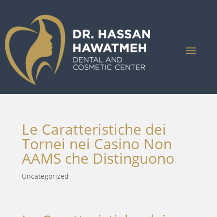
Le Caratteristiche dei
Tornei nei Casino Non
AAMS che Distinguono
Uncategorized