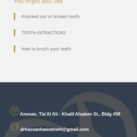
You might also like
Knocked out or broken teeth
TOOTH EXTRACTIONS
How to brush your teeth
Amman, Tla'Al Ali - Khalil Alsalem St., Bldg #58
drhassanhawatmeh@gmail.com