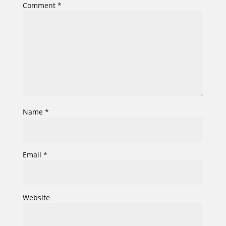
Comment
*
Name
*
Email
*
Website