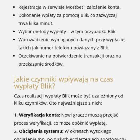
Rejestracja w serwisie Mostbet i założenie konta.
Dokonanie wpłaty za pomocą Blik, co zazwyczaj
trwa kilka minut.
Wybór metody wypłaty – w tym przypadku Blik.
Wprowadzenie wymaganych danych przy wypłacie,
takich jak numer telefonu powiązany z Blik.
Oczekiwanie na potwierdzenie transakcji oraz na
przekazanie środków.
Jakie czynniki wpływają na czas
wypłaty Blik?
Czas realizacji wypłaty Blik może być uzależniony od
kilku czynników. Oto najważniejsze z nich:
Weryfikacja konta:
Nowi gracze muszą przejść
proces weryfikacji, co może opóźnić wypłatę.
Obciążenia systemu:
W okresach wysokiego
obciążenia (np. po dużych wydarzeniach sportowych)