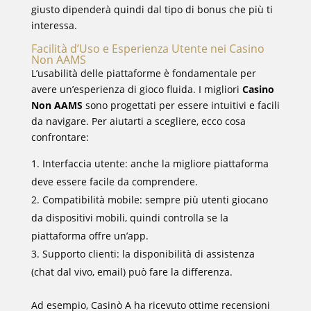
giusto dipenderà quindi dal tipo di bonus che più ti
interessa.
Facilità d’Uso e Esperienza Utente nei Casino
Non AAMS
L’usabilità delle piattaforme è fondamentale per
avere un’esperienza di gioco fluida. I migliori
Casino
Non AAMS
sono progettati per essere intuitivi e facili
da navigare. Per aiutarti a scegliere, ecco cosa
confrontare:
Interfaccia utente: anche la migliore piattaforma
deve essere facile da comprendere.
Compatibilità mobile: sempre più utenti giocano
da dispositivi mobili, quindi controlla se la
piattaforma offre un’app.
Supporto clienti: la disponibilità di assistenza
(chat dal vivo, email) può fare la differenza.
Ad esempio, Casinò A ha ricevuto ottime recensioni