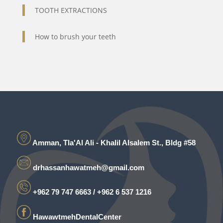
TOOTH EXTRACTIONS
How to brush your teeth
Amman, Tla'Al Ali - Khalil Alsalem St., Bldg #58
drhassanhawatmeh@gmail.com
+962 79 747 6663 / +962 6 537 1216
HawawtmehDentalCenter