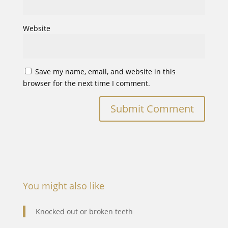
Website
Save my name, email, and website in this
browser for the next time I comment.
You might also like
Knocked out or broken teeth