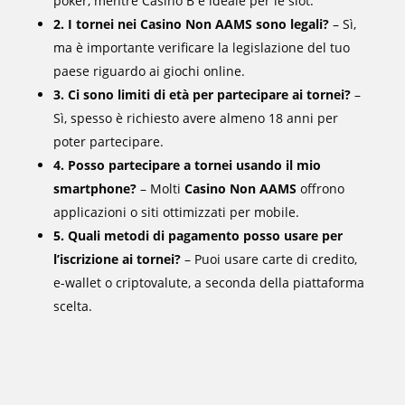
poker, mentre Casinò B è ideale per le slot.
2. I tornei nei Casino Non AAMS sono legali?
– Sì,
ma è importante verificare la legislazione del tuo
paese riguardo ai giochi online.
3. Ci sono limiti di età per partecipare ai tornei?
–
Sì, spesso è richiesto avere almeno 18 anni per
poter partecipare.
4. Posso partecipare a tornei usando il mio
smartphone?
– Molti
Casino Non AAMS
offrono
applicazioni o siti ottimizzati per mobile.
5. Quali metodi di pagamento posso usare per
l’iscrizione ai tornei?
– Puoi usare carte di credito,
e-wallet o criptovalute, a seconda della piattaforma
scelta.