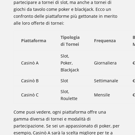
partecipare a tornei di slot, ma anche a tornei di
giochi da tavolo come poker e blackjack. Ecco un
confronto delle piattaforme più gettonate in merito
alle loro offerte di tornei:
Tipologia
B
Piattaforma
Frequenza
di Tornei
Slot,
Casinò A
Poker,
Giornaliera
€
Blackjack
Casinò B
Slot
Settimanale
€
Slot,
Casinò C
Mensile
€
Roulette
Come puoi vedere, ogni piattaforma offre una
gamma diversa di tornei e modalità di
partecipazione. Se sei un appassionato di poker, per
esempio, Casinò A sarà la scelta migliore per te a