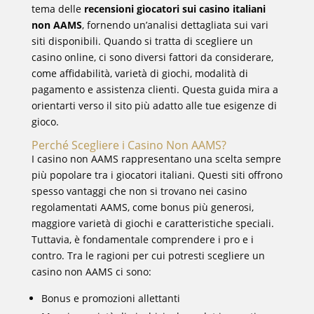
tema delle
recensioni giocatori sui casino italiani
non AAMS
, fornendo un’analisi dettagliata sui vari
siti disponibili. Quando si tratta di scegliere un
casino online, ci sono diversi fattori da considerare,
come affidabilità, varietà di giochi, modalità di
pagamento e assistenza clienti. Questa guida mira a
orientarti verso il sito più adatto alle tue esigenze di
gioco.
Perché Scegliere i Casino Non AAMS?
I casino non AAMS rappresentano una scelta sempre
più popolare tra i giocatori italiani. Questi siti offrono
spesso vantaggi che non si trovano nei casino
regolamentati AAMS, come bonus più generosi,
maggiore varietà di giochi e caratteristiche speciali.
Tuttavia, è fondamentale comprendere i pro e i
contro. Tra le ragioni per cui potresti scegliere un
casino non AAMS ci sono:
Bonus e promozioni allettanti