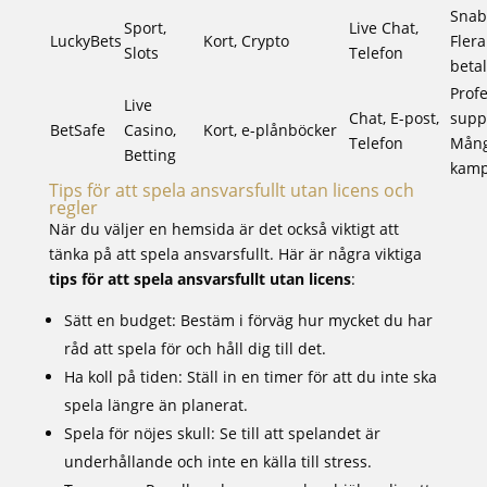
Snab
Sport,
Live Chat,
LuckyBets
Kort, Crypto
Flera
Slots
Telefon
betal
Profe
Live
Chat, E-post,
supp
BetSafe
Casino,
Kort, e-plånböcker
Telefon
Mån
Betting
kamp
Tips för att spela ansvarsfullt utan licens och
regler
När du väljer en hemsida är det också viktigt att
tänka på att spela ansvarsfullt. Här är några viktiga
tips för att spela ansvarsfullt utan licens
:
Sätt en budget: Bestäm i förväg hur mycket du har
råd att spela för och håll dig till det.
Ha koll på tiden: Ställ in en timer för att du inte ska
spela längre än planerat.
Spela för nöjes skull: Se till att spelandet är
underhållande och inte en källa till stress.