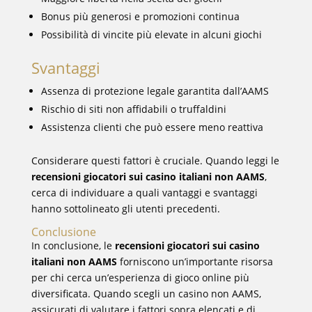
Bonus più generosi e promozioni continua
Possibilità di vincite più elevate in alcuni giochi
Svantaggi
Assenza di protezione legale garantita dall’AAMS
Rischio di siti non affidabili o truffaldini
Assistenza clienti che può essere meno reattiva
Considerare questi fattori è cruciale. Quando leggi le
recensioni giocatori sui casino italiani non AAMS
,
cerca di individuare a quali vantaggi e svantaggi
hanno sottolineato gli utenti precedenti.
Conclusione
In conclusione, le
recensioni giocatori sui casino
italiani non AAMS
forniscono un’importante risorsa
per chi cerca un’esperienza di gioco online più
diversificata. Quando scegli un casino non AAMS,
assicurati di valutare i fattori sopra elencati e di