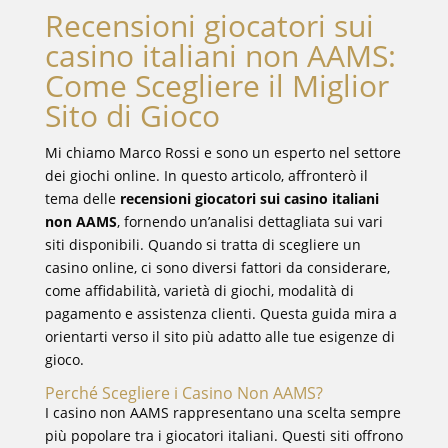
Recensioni giocatori sui
casino italiani non AAMS:
Come Scegliere il Miglior
Sito di Gioco
Mi chiamo Marco Rossi e sono un esperto nel settore
dei giochi online. In questo articolo, affronterò il
tema delle
recensioni giocatori sui casino italiani
non AAMS
, fornendo un’analisi dettagliata sui vari
siti disponibili. Quando si tratta di scegliere un
casino online, ci sono diversi fattori da considerare,
come affidabilità, varietà di giochi, modalità di
pagamento e assistenza clienti. Questa guida mira a
orientarti verso il sito più adatto alle tue esigenze di
gioco.
Perché Scegliere i Casino Non AAMS?
I casino non AAMS rappresentano una scelta sempre
più popolare tra i giocatori italiani. Questi siti offrono