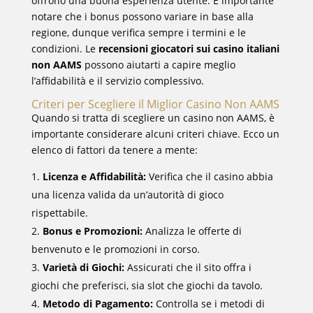
offrono una buona esperienza utente. È importante
notare che i bonus possono variare in base alla
regione, dunque verifica sempre i termini e le
condizioni. Le
recensioni giocatori sui casino italiani
non AAMS
possono aiutarti a capire meglio
l’affidabilità e il servizio complessivo.
Criteri per Scegliere il Miglior Casino Non AAMS
Quando si tratta di scegliere un casino non AAMS, è
importante considerare alcuni criteri chiave. Ecco un
elenco di fattori da tenere a mente:
Licenza e Affidabilità:
Verifica che il casino abbia
una licenza valida da un’autorità di gioco
rispettabile.
Bonus e Promozioni:
Analizza le offerte di
benvenuto e le promozioni in corso.
Varietà di Giochi:
Assicurati che il sito offra i
giochi che preferisci, sia slot che giochi da tavolo.
Metodo di Pagamento:
Controlla se i metodi di