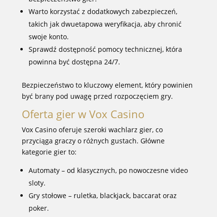
Warto korzystać z dodatkowych zabezpieczeń,
takich jak dwuetapowa weryfikacja, aby chronić
swoje konto.
Sprawdź dostępność pomocy technicznej, która
powinna być dostępna 24/7.
Bezpieczeństwo to kluczowy element, który powinien
być brany pod uwagę przed rozpoczęciem gry.
Oferta gier w Vox Casino
Vox Casino oferuje szeroki wachlarz gier, co
przyciąga graczy o różnych gustach. Główne
kategorie gier to:
Automaty – od klasycznych, po nowoczesne video
sloty.
Gry stołowe – ruletka, blackjack, baccarat oraz
poker.