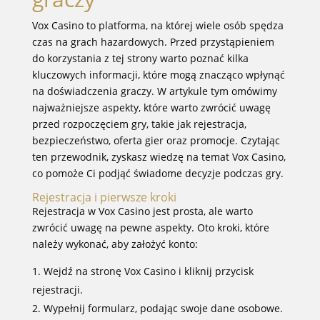
Vox Casino to platforma, na której wiele osób spędza
czas na grach hazardowych. Przed przystąpieniem
do korzystania z tej strony warto poznać kilka
kluczowych informacji, które mogą znacząco wpłynąć
na doświadczenia graczy. W artykule tym omówimy
najważniejsze aspekty, które warto zwrócić uwagę
przed rozpoczęciem gry, takie jak rejestracja,
bezpieczeństwo, oferta gier oraz promocje. Czytając
ten przewodnik, zyskasz wiedzę na temat Vox Casino,
co pomoże Ci podjąć świadome decyzje podczas gry.
Rejestracja i pierwsze kroki
Rejestracja w Vox Casino jest prosta, ale warto
zwrócić uwagę na pewne aspekty. Oto kroki, które
należy wykonać, aby założyć konto:
Wejdź na stronę Vox Casino i kliknij przycisk
rejestracji.
Wypełnij formularz, podając swoje dane osobowe.