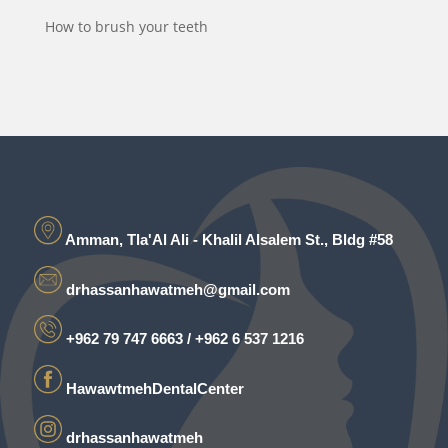
How to brush your teeth
Amman, Tla'Al Ali - Khalil Alsalem St., Bldg #58
drhassanhawatmeh@gmail.com
+962 79 747 6663 / +962 6 537 1216
HawawtmehDentalCenter
drhassanhawatmeh