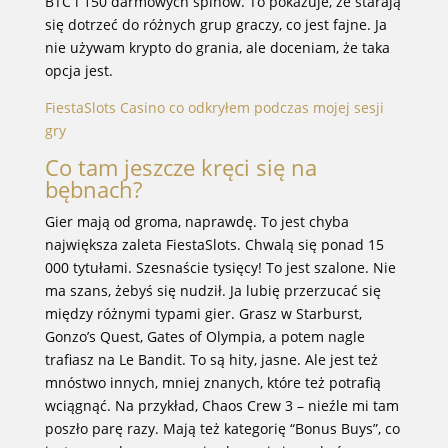
BTC i 150 darmowych spinów. To pokazuje, że starają
się dotrzeć do różnych grup graczy, co jest fajne. Ja
nie używam krypto do grania, ale doceniam, że taka
opcja jest.
FiestaSlots Casino co odkryłem podczas mojej sesji
gry
Co tam jeszcze kręci się na
bębnach?
Gier mają od groma, naprawdę. To jest chyba
największa zaleta FiestaSlots. Chwalą się ponad 15
000 tytułami. Szesnaście tysięcy! To jest szalone. Nie
ma szans, żebyś się nudził. Ja lubię przerzucać się
między różnymi typami gier. Grasz w Starburst,
Gonzo’s Quest, Gates of Olympia, a potem nagle
trafiasz na Le Bandit. To są hity, jasne. Ale jest też
mnóstwo innych, mniej znanych, które też potrafią
wciągnąć. Na przykład, Chaos Crew 3 – nieźle mi tam
poszło parę razy. Mają też kategorię “Bonus Buys”, co