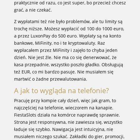
praktycznie od razu, co jest super, bo przecież chcesz
grać, a nie czekać.
Z wypłatami też nie było problemów, ale tu limity są
trochę niższe. Możesz wypłacić od 100 do 1000 euro,
a przez LuxonPay do 500 euro. Wypłaty są na konto
bankowe, MiFinity, no i te kryptowaluty. Raz
wypłacałem przez MiFinity i zajęło to chyba jeden
dzień. Nie jest źle. Nie ma co się denerwować, że
kasa przepadnie, wszystko poszło gładko. Obsługują
też EUR, co mi bardzo pasuje. Nie musiałem się
martwić o żadne przewalutowania.
A jak to wygląda na telefonie?
Pracuję przy kompie cały dzień, więc jak gram, to
najczęściej na telefonie, wieczorem na kanapie.
FiestaSlots działa na komórce naprawdę sprawnie.
Strona jest responsywna, nie zawiesza się, wszystko
ładuje się szybko. Nawigacja jest intuicyjna, nie
musiałem niczego szukać. Zakładki do gier, promocji,