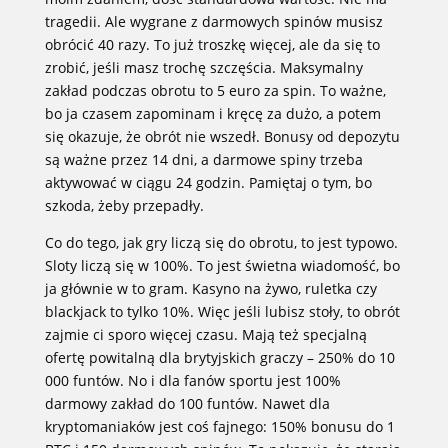
tragedii. Ale wygrane z darmowych spinów musisz
obrócić 40 razy. To już troszkę więcej, ale da się to
zrobić, jeśli masz trochę szczęścia. Maksymalny
zakład podczas obrotu to 5 euro za spin. To ważne,
bo ja czasem zapominam i kręcę za dużo, a potem
się okazuje, że obrót nie wszedł. Bonusy od depozytu
są ważne przez 14 dni, a darmowe spiny trzeba
aktywować w ciągu 24 godzin. Pamiętaj o tym, bo
szkoda, żeby przepadły.
Co do tego, jak gry liczą się do obrotu, to jest typowo.
Sloty liczą się w 100%. To jest świetna wiadomość, bo
ja głównie w to gram. Kasyno na żywo, ruletka czy
blackjack to tylko 10%. Więc jeśli lubisz stoły, to obrót
zajmie ci sporo więcej czasu. Mają też specjalną
ofertę powitalną dla brytyjskich graczy – 250% do 10
000 funtów. No i dla fanów sportu jest 100%
darmowy zakład do 100 funtów. Nawet dla
kryptomaniaków jest coś fajnego: 150% bonusu do 1