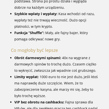
podstawa. Strona po prostu działa i wygląda
dobrze na każdym urządzeniu.
Szybkie wpłaty i wypłaty:
Kasa wchodzi od razu,
wypłaty też nie trwają wieczność. Dużo opcji
płatności, w tym krypto.
Funkcja “Shuffle”:
Mały, ale fajny bajer, który
pomaga odkrywać nowe gry.
Co mogłoby być lepsze
Obrót darmowymi spinami:
40x na wygrane z
darmowych spinów to trochę dużo. Czasem ciężko
to wykręcić, zwłaszcza jak wpadnie coś grubszego.
Limity wypłat:
1000 euro to nie jest dużo, jeśli ktoś
ma naprawdę duże szczęście. Wiem, że to
zabezpieczenie kasyna, ale marzy mi się, żeby to
było trochę wyższe.
VIP bez obrotu na cashbacku:
Fajna sprawa dla
VIP-ów, ale dla zwykłego gracza ten cashback nadal