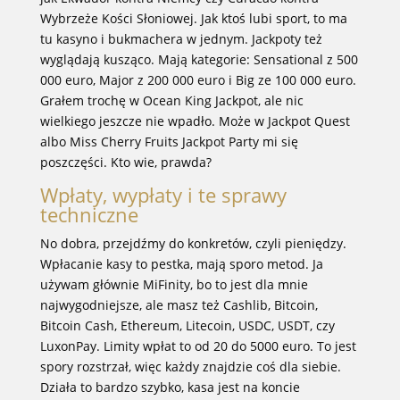
Wybrzeże Kości Słoniowej. Jak ktoś lubi sport, to ma
tu kasyno i bukmachera w jednym. Jackpoty też
wyglądają kusząco. Mają kategorie: Sensational z 500
000 euro, Major z 200 000 euro i Big ze 100 000 euro.
Grałem trochę w Ocean King Jackpot, ale nic
wielkiego jeszcze nie wpadło. Może w Jackpot Quest
albo Miss Cherry Fruits Jackpot Party mi się
poszczęści. Kto wie, prawda?
Wpłaty, wypłaty i te sprawy
techniczne
No dobra, przejdźmy do konkretów, czyli pieniędzy.
Wpłacanie kasy to pestka, mają sporo metod. Ja
używam głównie MiFinity, bo to jest dla mnie
najwygodniejsze, ale masz też Cashlib, Bitcoin,
Bitcoin Cash, Ethereum, Litecoin, USDC, USDT, czy
LuxonPay. Limity wpłat to od 20 do 5000 euro. To jest
spory rozstrzał, więc każdy znajdzie coś dla siebie.
Działa to bardzo szybko, kasa jest na koncie