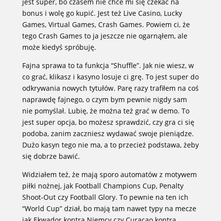
jest super, bo czasem nie chce mi się czekać na
bonus i wolę go kupić. Jest też Live Casino, Lucky
Games, Virtual Games, Crash Games. Powiem ci, że
tego Crash Games to ja jeszcze nie ogarnąłem, ale
może kiedyś spróbuję.
Fajna sprawa to ta funkcja “Shuffle”. Jak nie wiesz, w
co grać, klikasz i kasyno losuje ci grę. To jest super do
odkrywania nowych tytułów. Parę razy trafiłem na coś
naprawdę fajnego, o czym bym pewnie nigdy sam
nie pomyślał. Lubię, że można też grać w demo. To
jest super opcja, bo możesz sprawdzić, czy gra ci się
podoba, zanim zaczniesz wydawać swoje pieniądze.
Dużo kasyn tego nie ma, a to przecież podstawa, żeby
się dobrze bawić.
Widziałem też, że mają sporo automatów z motywem
piłki nożnej, jak Football Champions Cup, Penalty
Shoot-Out czy Football Glory. To pewnie na ten ich
“World Cup” dział, bo mają tam nawet typy na mecze
jak Ekwador kontra Niemcy czy Curacao kontra