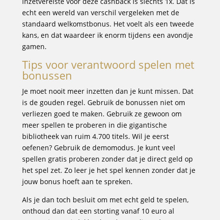
inzetvereiste voor deze cashback is slechts 1x. Dat is
echt een wereld van verschil vergeleken met de
standaard welkomstbonus. Het voelt als een tweede
kans, en dat waardeer ik enorm tijdens een avondje
gamen.
Tips voor verantwoord spelen met
bonussen
Je moet nooit meer inzetten dan je kunt missen. Dat
is de gouden regel. Gebruik de bonussen niet om
verliezen goed te maken. Gebruik ze gewoon om
meer spellen te proberen in die gigantische
bibliotheek van ruim 4.700 titels. Wil je eerst
oefenen? Gebruik de demomodus. Je kunt veel
spellen gratis proberen zonder dat je direct geld op
het spel zet. Zo leer je het spel kennen zonder dat je
jouw bonus hoeft aan te spreken.
Als je dan toch besluit om met echt geld te spelen,
onthoud dan dat een storting vanaf 10 euro al