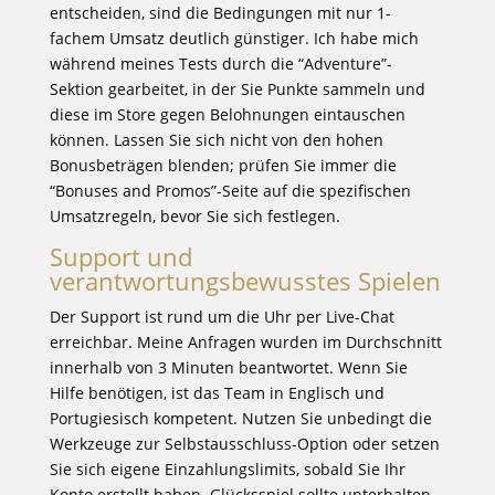
entscheiden, sind die Bedingungen mit nur 1-
fachem Umsatz deutlich günstiger. Ich habe mich
während meines Tests durch die “Adventure”-
Sektion gearbeitet, in der Sie Punkte sammeln und
diese im Store gegen Belohnungen eintauschen
können. Lassen Sie sich nicht von den hohen
Bonusbeträgen blenden; prüfen Sie immer die
“Bonuses and Promos”-Seite auf die spezifischen
Umsatzregeln, bevor Sie sich festlegen.
Support und
verantwortungsbewusstes Spielen
Der Support ist rund um die Uhr per Live-Chat
erreichbar. Meine Anfragen wurden im Durchschnitt
innerhalb von 3 Minuten beantwortet. Wenn Sie
Hilfe benötigen, ist das Team in Englisch und
Portugiesisch kompetent. Nutzen Sie unbedingt die
Werkzeuge zur Selbstausschluss-Option oder setzen
Sie sich eigene Einzahlungslimits, sobald Sie Ihr
Konto erstellt haben. Glücksspiel sollte unterhalten,