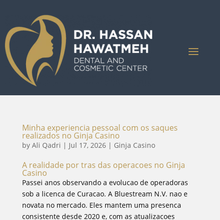
Minha experiencia pessoal com os saques
realizados no Ginja Casino
by
Ali Qadri
|
Jul 17, 2026
|
Ginja Casino
A realidade por tras das operacoes no Ginja
Casino
Passei anos observando a evolucao de operadoras
sob a licenca de Curacao. A Bluestream N.V. nao e
novata no mercado. Eles mantem uma presenca
consistente desde 2020 e, com as atualizacoes