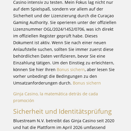
Casino intensiv zu testen. Mein Fokus lag nicht nur
auf dem Spielspaß, sondern vor allem auf der
Sicherheit und der Lizenzierung durch die Curaçao
Gaming Authority. Sie operieren unter der offiziellen
Lizenznummer OGL/2024/1452/0706, was ich direkt
im offiziellen Register geprüft habe. Dieses
Dokument ist aktiv. Wenn Sie nach einer neuen
Anlaufstelle suchen, sollten Sie immer zuerst diese
behördlichen Daten verifizieren, bevor Sie eine
Einzahlung tätigen. Um den Einstieg zu erleichtern,
können Sie hier Ihren
Bonus sichern
, aber lesen Sie
vorher unbedingt die Bedingungen zu den
Umsatzanforderungen durch.
Bonus sichern
Ginja Casino, la matemática detrás de cada
promoción
Sicherheit und Identitätsprüfung
Bluestream N.V. betreibt das Ginja Casino seit 2020
und hat die Plattform im April 2026 umfassend