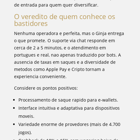
de entrada para quem quer diversificar.
O veredito de quem conhece os
bastidores
Nenhuma operadora e perfeita, mas o Ginja entrega
o que promete. O suporte via chat responde em
cerca de 2 a 5 minutos, e o atendimento em
portugues e real, nao apenas traduzido por bots. A
ausencia de taxas em saques e a diversidade de
metodos como Apple Pay e Cripto tornam a
experiencia conveniente.
Considere os pontos positivos:
Processamento de saque rapido para e-wallets.
Interface intuitiva e adaptativa para dispositivos
moveis.
Variedade enorme de provedores (mais de 4.700
jogos).