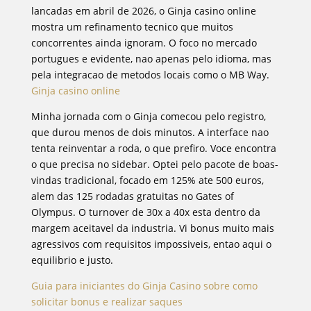
lancadas em abril de 2026, o Ginja casino online
mostra um refinamento tecnico que muitos
concorrentes ainda ignoram. O foco no mercado
portugues e evidente, nao apenas pelo idioma, mas
pela integracao de metodos locais como o MB Way.
Ginja casino online
Minha jornada com o Ginja comecou pelo registro,
que durou menos de dois minutos. A interface nao
tenta reinventar a roda, o que prefiro. Voce encontra
o que precisa no sidebar. Optei pelo pacote de boas-
vindas tradicional, focado em 125% ate 500 euros,
alem das 125 rodadas gratuitas no Gates of
Olympus. O turnover de 30x a 40x esta dentro da
margem aceitavel da industria. Vi bonus muito mais
agressivos com requisitos impossiveis, entao aqui o
equilibrio e justo.
Guia para iniciantes do Ginja Casino sobre como
solicitar bonus e realizar saques