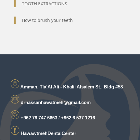
TOOTH EXTRACTIONS
How to brush your teeth
Amman, Tla'Al Ali - Khalil Alsalem St., Bldg #58
drhassanhawatmeh@gmail.com
+962 79 747 6663 / +962 6 537 1216
HawawtmehDentalCenter