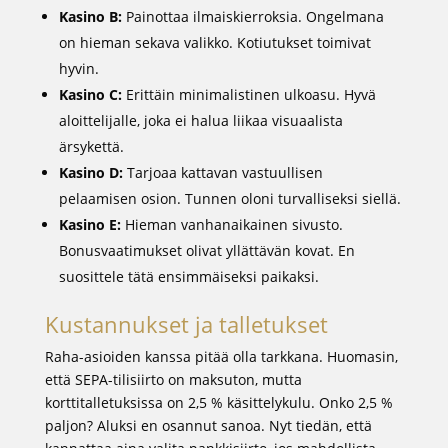
Kasino B:
Painottaa ilmaiskierroksia. Ongelmana
on hieman sekava valikko. Kotiutukset toimivat
hyvin.
Kasino C:
Erittäin minimalistinen ulkoasu. Hyvä
aloittelijalle, joka ei halua liikaa visuaalista
ärsykettä.
Kasino D:
Tarjoaa kattavan vastuullisen
pelaamisen osion. Tunnen oloni turvalliseksi siellä.
Kasino E:
Hieman vanhanaikainen sivusto.
Bonusvaatimukset olivat yllättävän kovat. En
suosittele tätä ensimmäiseksi paikaksi.
Kustannukset ja talletukset
Raha-asioiden kanssa pitää olla tarkkana. Huomasin,
että SEPA-tilisiirto on maksuton, mutta
korttitalletuksissa on 2,5 % käsittelykulu. Onko 2,5 %
paljon? Aluksi en osannut sanoa. Nyt tiedän, että