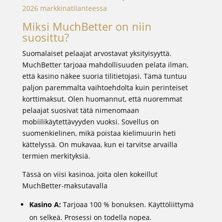
2026 markkinatilanteessa
Miksi MuchBetter on niin
suosittu?
Suomalaiset pelaajat arvostavat yksityisyyttä.
MuchBetter tarjoaa mahdollisuuden pelata ilman,
että kasino näkee suoria tilitietojasi. Tämä tuntuu
paljon paremmalta vaihtoehdolta kuin perinteiset
korttimaksut. Olen huomannut, että nuoremmat
pelaajat suosivat tätä nimenomaan
mobiilikäytettävyyden vuoksi. Sovellus on
suomenkielinen, mikä poistaa kielimuurin heti
kättelyssä. On mukavaa, kun ei tarvitse arvailla
termien merkityksiä.
Tässä on viisi kasinoa, joita olen kokeillut
MuchBetter-maksutavalla
Kasino A:
Tarjoaa 100 % bonuksen. Käyttöliittymä
on selkeä. Prosessi on todella nopea.