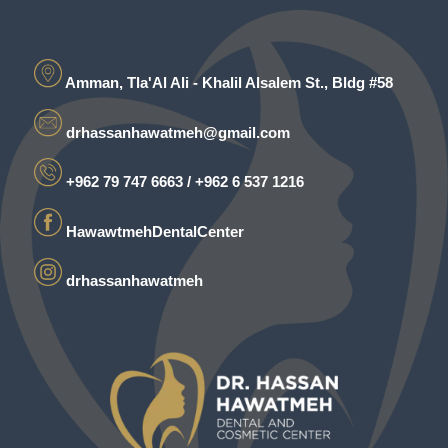
Amman, Tla'Al Ali - Khalil Alsalem St., Bldg #58
drhassanhawatmeh@gmail.com
+962 79 747 6663 / +962 6 537 1216
HawawtmehDentalCenter
drhassanhawatmeh