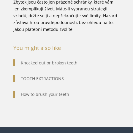
Zbytek jsou často jen prázdné schránky, které vám
jen zkomplikují život. Máte-li vybranou strategii
vkladů, držte se jí a nepřekračujte své limity. Hazard
zůstává hrou pravděpodobnosti, bez ohledu na to,
jakou platební metodu zvolíte.
You might also like
Knocked out or broken teeth
TOOTH EXTRACTIONS
How to brush your teeth