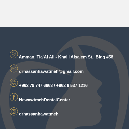
Amman, Tla'Al Ali - Khalil Alsalem St., Bldg #58
drhassanhawatmeh@gmail.com
+962 79 747 6663 / +962 6 537 1216
HawawtmehDentalCenter
drhassanhawatmeh