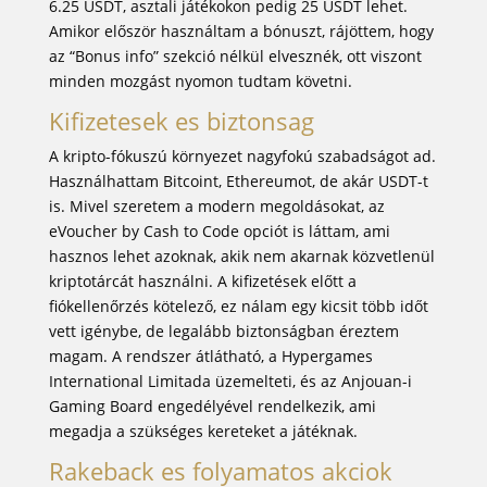
6.25 USDT, asztali játékokon pedig 25 USDT lehet.
Amikor először használtam a bónuszt, rájöttem, hogy
az “Bonus info” szekció nélkül elvesznék, ott viszont
minden mozgást nyomon tudtam követni.
Kifizetesek es biztonsag
A kripto-fókuszú környezet nagyfokú szabadságot ad.
Használhattam Bitcoint, Ethereumot, de akár USDT-t
is. Mivel szeretem a modern megoldásokat, az
eVoucher by Cash to Code opciót is láttam, ami
hasznos lehet azoknak, akik nem akarnak közvetlenül
kriptotárcát használni. A kifizetések előtt a
fiókellenőrzés kötelező, ez nálam egy kicsit több időt
vett igénybe, de legalább biztonságban éreztem
magam. A rendszer átlátható, a Hypergames
International Limitada üzemelteti, és az Anjouan-i
Gaming Board engedélyével rendelkezik, ami
megadja a szükséges kereteket a játéknak.
Rakeback es folyamatos akciok