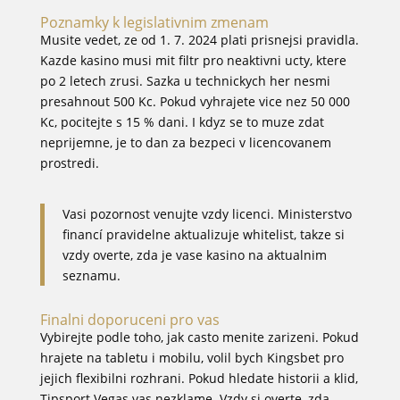
Poznamky k legislativnim zmenam
Musite vedet, ze od 1. 7. 2024 plati prisnejsi pravidla.
Kazde kasino musi mit filtr pro neaktivni ucty, ktere
po 2 letech zrusi. Sazka u technickych her nesmi
presahnout 500 Kc. Pokud vyhrajete vice nez 50 000
Kc, pocitejte s 15 % dani. I kdyz se to muze zdat
neprijemne, je to dan za bezpeci v licencovanem
prostredi.
Vasi pozornost venujte vzdy licenci. Ministerstvo
financí pravidelne aktualizuje whitelist, takze si
vzdy overte, zda je vase kasino na aktualnim
seznamu.
Finalni doporuceni pro vas
Vybirejte podle toho, jak casto menite zarizeni. Pokud
hrajete na tabletu i mobilu, volil bych Kingsbet pro
jejich flexibilni rozhrani. Pokud hledate historii a klid,
Tipsport Vegas vas nezklame. Vzdy si overte, zda