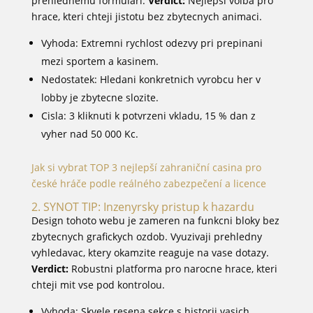
prehlednemu formulari.
Verdict:
Nejlepsi volba pro
hrace, kteri chteji jistotu bez zbytecnych animaci.
Vyhoda: Extremni rychlost odezvy pri prepinani
mezi sportem a kasinem.
Nedostatek: Hledani konkretnich vyrobcu her v
lobby je zbytecne slozite.
Cisla: 3 kliknuti k potvrzeni vkladu, 15 % dan z
vyher nad 50 000 Kc.
Jak si vybrat TOP 3 nejlepší zahraniční casina pro
české hráče podle reálného zabezpečení a licence
2. SYNOT TIP: Inzenyrsky pristup k hazardu
Design tohoto webu je zameren na funkcni bloky bez
zbytecnych grafickych ozdob. Vyuzivaji prehledny
vyhledavac, ktery okamzite reaguje na vase dotazy.
Verdict:
Robustni platforma pro narocne hrace, kteri
chteji mit vse pod kontrolou.
Vyhoda: Skvele resena sekce s historii vasich