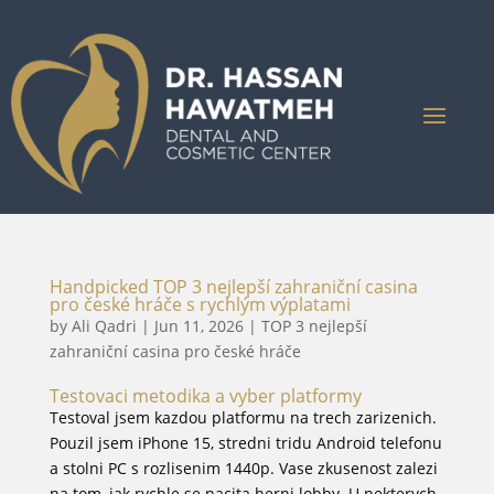
Handpicked TOP 3 nejlepší zahraniční casina
pro české hráče s rychlým výplatami
by
Ali Qadri
|
Jun 11, 2026
|
TOP 3 nejlepší
zahraniční casina pro české hráče
Testovaci metodika a vyber platformy
Testoval jsem kazdou platformu na trech zarizenich.
Pouzil jsem iPhone 15, stredni tridu Android telefonu
a stolni PC s rozlisenim 1440p. Vase zkusenost zalezi
na tom, jak rychle se nacita herni lobby. U nekterych