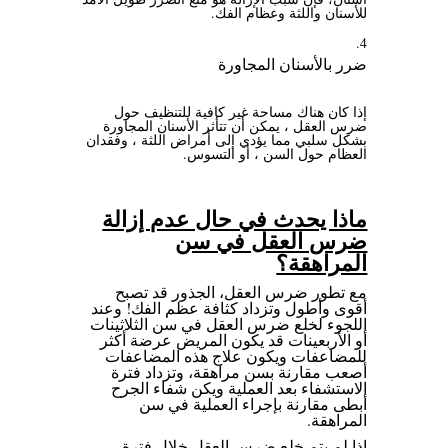
للأسنان واللثة وعظام الفك.
ضرر بالأسنان المجاورة
إذا كان هناك مساحة غير كافية للتنظيف حول
ضرس العقل ، يمكن أن تتأثر الأسنان المجاورة
بشكل سلبي مما يؤدي إلى أمراض اللثة ، وفقدان
العظام حول السن ، أو التسوس.
ماذا يحدث في حال عدم إزالة
ضرس العقل في سن
المراهقة؟
مع تطور ضرس العقل، الجذور قد تصبح
أقوى وأطول وتزداد كثافة عظم الفك! وعند
اللجوء لخلع ضرس العقل في سن الثلاثينات
أو الأربعينات قد يكون المريض عرضة أكثر
للمضاعفات ويكون علاج هذه المضاعفات
أصعب مقارنة بسن مراهقة، وتزداد فترة
الاستشفاء بعد العملية ويكن شفاء الجرح
أبطى مقارنة بإجراء العملية في سن
المراهقة.
اذا لم يتم خلع ضرس العقل خلال فترة