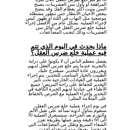
المراهقة أو بأول سن العشرينات، يصبح
السن مثبت أكثر بعظام الفك وقد ينصح
ببعض الأحيان الانتظار حتى تتطور مشطلة
موضعية مثل التهاب في اللثة أو ظهور كيس
لإجراء العملية. بشكل عام من الأفضل إجراء
عملية خلع ضرس العقل في أوائل سن
العشرينات وذلك لتجنب المضاعفات.
ماذا يحدث في اليوم الذي تتم
فيه عملية خلع ضرس العقل؟
يفضل معظم الناس أن لا يكونوا على دراية
بالتجربة عندما يتم خلع ضرس العقل لديهم
ويقررون عادة التخدير. سيقترح عليك
الطبيب بالخيار المناسب للتخدير، يتم إجراء
العملية في العيادات الخارجية تحت تأثير
التخدير للحفاظ على راحة المريض! جميع
الأطباء في عيادتنا لديهم الخبرة الكافية في
التخدير وإجراء العملية مع الحرص بالحفاظ
على السلامة المثلى!
في يوم إجراء عملية خلع ضرس العقل،
ستقوم بتناول أدوية تساعد على تقيل الألم
والتورم بعد الجراحة، ستستغرق العملية 30
الى 60 دقيقة ويتم عملها بطريقة تعزز
الشفاء السريع وتقلل من المضاعفات التي
قد تحصل بعدها، ويتم استخدام أحدث