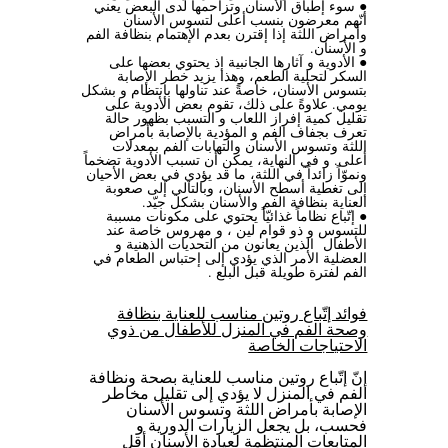
● سوء إطباق الأسنان وتزاحمها لدى البعض يعني
أنّهم معرضون بنسب أعلى لتسوس الأسنان
وأمراض اللثة إذا إقترن بعدم الإهتمام بنظافة الفم
و الأسنان.
● الأدوية و آثارها الجانبية إذ يحتوي بعضها على
السكر لتحلية الطعم، وهذا يزيد خطر الإصابة
بتسوس الأسنان، خاصةً عند تناولها بإنتظام و بشكل
يومي. علاوةً على ذلك، تقوم بعض الأدوية على
تقليل كمية إفراز اللعاب و التسبب بظهور حالة
تعرف بجفاف الفم و المؤدية بالإصابة بأمراض
اللثة وتسوس الأسنان والتهابات الفم بمعدلات
أعلى. و في النهاية، يمكن أن تسبب الأدوية تضخماً
ونموّاً زائداً في اللثة، ما قد يؤدي في بعض الأحيان
إلى تغطية أسطح الأسنان، وبالتالي إلى صعوبة
العناية بنظافة الفم والأسنان بشكل جيّد.
● إتّباع نظاماً غذائيّاً يحتوي على مكونات مسببة
للتسوس و ذو قوام لين ، و مهروس خاصة عند
الأطفال الذين يعانون من التحديات الذهنية و
العضلية الأمر الذي يؤدي إلى إحتباس الطعام في
الفم لفترة طويلة قبل البلع .
فوائد إتّباع روتين مناسب للعناية بنظافة
وصحة الفم في المنزل للأطفال من ذوي
الاحتياجات الخاصة
إنّ إتّباع روتين مناسب للعناية بصحة ونظافة
الفم في المنزل لا يؤدي إلى تقليل مخاطر
الإصابة بأمراض اللثة وتسوس الأسنان
فحسب، بل يجعل الزيارات الدورية و
المتابعات المنتظمة لعيادة الأسنان أقل