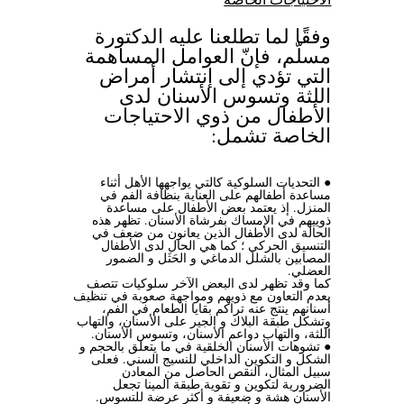
وفقًا لما تطلعنا عليه الدكتورة
مسلّم، فإنّ العوامل المساهمة
التي تؤدي إلى إنتشار أمراض
اللثة وتسوس الأسنان لدى
الأطفال من ذوي الاحتياجات
الخاصة تشمل:
● التحديات السلوكية كالتي يواجهها الأهل أثناء
مساعدة أطفالهم على العناية بنظافة الفم في
المنزل. إذ يعتمد بعض الأطفال على مساعدة
ذوييهم في الإمساك بفرشاة الأسنان. تظهر هذه
الحالة لدى الأطفال الذين يعانون من ضعف في
التنسيق الحركي ؛ كما هي الحال لدى الأطفال
المصابين بالشلل الدماغي و الحَثَل و الضمور
العضلي.
كما وقد تظهر لدى البعض الآخر سلوكيات تتصف
بعدم التعاون مع ذويهم ومواجهة صعوبة في تنظيف
أسنانهم ينتج عنه تراكم بقايا الطعام في الفم،
وتشكل طبقة البلاك و الجير على الأسنان، والتهاب
اللثة، والتهاب دواعم الأسنان، وتسوس الأسنان.
● تشوهات الأسنان الخلقية في ما يتعلق بالحجم و
الشكل و التكوين الداخلي للنسيج السني. فعلى
سبيل المثال، النقص الحاصل من المعادن
الضرورية لتكوين و تقوية طبقة المينا تجعل
الأسنان هشة و ضعيفة و أكثر عرضة للتسوس.