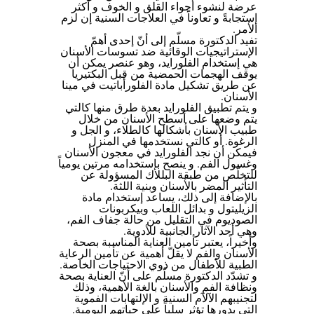
عرضة لنشوء أجواء القلق و الخوف و أكثر
إستجابةً و تعاوناً في العلاجات السنية إن لزم
الأمر.
تفيد الدكتورة مسلّم إلى أنّ إحدى أهمّ
الإستراتيجيات الوقائية ضد تسوسات الأسنان
هي إستخدام الفلورايد، وهو عنصر يمكن أن
يوقف الهجمات الحمضية من قبل البكتيريا
عن طريق تشكيل مادة الفلورأباتيت في مينا
الأسنان.
و يتم تطبيق الفلورايد بعدة طرق منها كالتي
يتم وضعها على أسطح الأسنان من خلال
طبيب الأسنان بأشكالها كالطلاء، و الجل و
الرغوة. أو كالتي نستخدمها في المنزل
فيمكن أن نجد الفلورايد في معجون الأسنان
وغسول الفم. و ينصح بإستخدامه مرتين يومياً
للتخلّص من طبقة البللاك المسؤولة عن
التأثير المضر بالأسنان وبنية اللثة.
بالإضافة إلى ذلك، يساعد إستخدام مادة
الزيليتول و بدائل اللعاب وبيكربونات
الصوديوم في التقليل من حالة جفاف الفم،
وهي أحد الآثار الجانبية للأدوية.
وأخيراً، يعتبر تأمين العناية المناسبة بصحة
الأسنان والفم لا يقلّ أهمية عن تأمين الرعاية
الطبية للأطفال من ذوي الاحتياجات الخاصة.
و تشدّد الدكتورة مسلّم على أنّ العناية بصحة
ونظافة الفم والأسنان بالغة الأهمية، وذلك
لتجنيبهم الآلآم السنية و الإلتهابات الفموية
التي بدورها تؤثر سلباً على حياتهم اليومية.