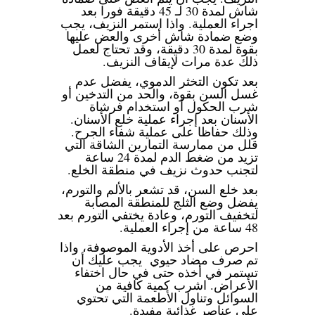
شاش لمدة 30 لـ 45 دقيقة فورا بعد
اجراء العملية. واذا استمر النزيف، يجب
وضع ضمادة شاش أخرى والعض عليها
بقوة لمدة 30 دقيقة، وقد تحتاج لعمل
ذلك عدة مرات لإيقاف النزيف.
بعد تكون التخثر الدموي، يفضل عدم
غسل السن بقوة، والحد من التدخين أو
شرب الحكول أو استخدام فرشاة
الأسنان بعد إجراء عملية خلع الأسنان.
وذلك حفاظا على عملية شفاء الجرح.
قلل من ممارسة التمارين الشاقة التي
تزيد من ضغط الدم لمدة 24 ساعة
لتجنب حدوث نزيف في منطقة الخلع.
بعد خلع السن، قد تشعر بالألم والتورم،
يفضل وضع الثلج للمنطقة المصابة
لتخفيف التورم، وعادة يختفي التورم بعد
48 ساعة من إجراء العملية.
احرص على أخذ الأدوية الموصوفة، واذا
تم صرف مضاد حيوي يجب عليك أن
تستمر في أخذه حتى في حال اختفاء
الأعراض. اشرب كمية كافية من
السوائل وتناول الأطعمة التي تحتوي
على عناصر غذائية مفيدة.