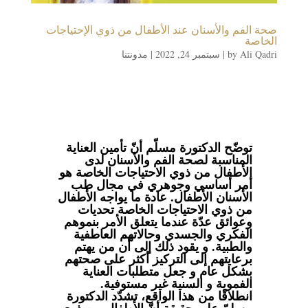
صحة الفم والأسنان عند الأطفال من ذوي الإحتياجات
الخاصة
Ali Qadri
by
|
سبتمبر 24, 2022
|
مدونتنا
توضّح الدكتورة مسلّم أنّ تأمين العناية
المناسبة لصحة الفم والأسنان لدى
الأطفال من ذوي الاحتياجات الخاصة هو
أمر أساسي وجوهري في مجال طب
الأسنان الأطفال. عادة ما يواجه الأطفال
من ذوي الاحتياجات الخاصة تحديات
وعوائق عدّة عندما يتعلق الأمر بنموهم
الفكري والجسدي وحالاتهم العاطفية
والطبية. و يقود ذلك إلى أن من يهتم
برعايتهم إلى التركيز أكثر على صحتهم
بشكل عام و جعل متطلبات العناية
الفموية و السنية غير مستوفية.
انطلاقًا من هذا الواقع، تشدّد الدكتورة
مسلمّ على حقيقة أنّ الأطفال من ذوي