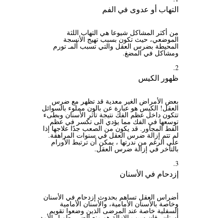
التهاب أو عدوى في الفم
من أكثر المشاكل شيوعا هي التهاب اللثة
الموضعي، حيث تكون بسبب تهيج الأنسجة
المحيطة بضرس العقل والتي تسبب ألمـ تورم
ومشاكل في المضغ.
ظهور الكيس
بعض الأمراض الغير معدية قد تظهر مع ضرس
العقل! الكيس هو عبارة عن بالون مملوء بالسوائل
تتكون داخل عظم الفك نتيجة تأثر الأسنان وبطىء
توسعها في الفك مما يؤدي الى تكسر في عظم
الفط المجاور. قد يكون من الصعب جدًا علاجها إذا
لم تتم إزالة ضرس العقل في سنوات المراهقة.
على الرغم من ندرتها ، يمكن أن ترتبط الأورام
بالتأخر في إزالة ضرس العقل.
إزدحام في الأسنان
أضراس العقل تساهم بحدوث إزدحام في الأسنان
وخاصة بالأسنان الأمامية، والأسنان الأمامية
السفلية خاصة عند المرضى الذين وضعوا تقويم
أسنان، فإن سبب الإزالة هو منع الضرر طويل الأمد