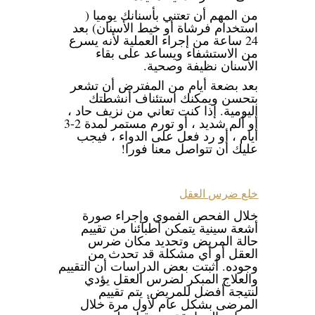
من المهم أن تعتني بأسنانك يوميا (
استخدام فرشاة أو خيط الأسنان) بعد
24 ساعة من إجراء العملية لأنه يسرع
من الاستشفاء ويساعد على بقاء
الأسنان نظيفة وصحية.
بعد بضعة أيام من المفترض أن تشعر
بتحسن ويمكنك استئناف أنشطتك
اليومية. إذا كنت تعاني من نزيف حاد ،
أو ألم شديد ، أو تورم مستمر لمدة 2-3
أيام ، أو رد فعل على الدواء ، فيجب
عليك أن تتواصل معنا فورا!
خلع ضرس العقل
خلال الفحص الفموي وإجراء صورة
أشعة سينية يتمكن أطبائنا من تقييم
حالة المريض وتحديد مكان ضرس
العقل أو أي مشكلة قد تحدث من
وجوده. أثبتت بعض الدراسات أن التقييم
والعلاج المبكر لضرس العقل يؤدي
لنتيجة أفضل للمريض. يتم تقييم
المرضى بشكل عام لأول مرة خلال