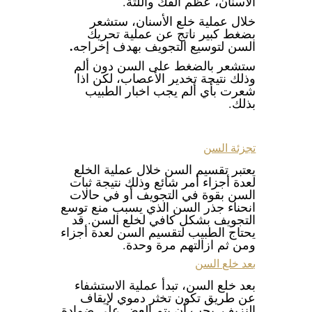
الأسنان، عظم الفك واللثة.
خلال عملية خلع الأسنان، ستشعر
بضغط كبير ناتج عن عملية تحريك
.
السن لتوسيع التجويف بهدف إخراجه
ستشعر بالضغط على السن دون ألم
وذلك نتيجة تخدير الأعصاب، لكن اذا
شعرت بأي ألم يجب اخبار الطبيب
بذلك.
تجزئة السن
يعتبر تقسيم السن خلال عملية الخلع
لعدة أجزاء أمر شائع وذلك نتيجة ثبات
السن بقوة في التجويف أو في حالات
انحناء جذر السن الذي يسبب منع توسع
التجويف بشكل كافي لخلع السن. قد
يحتاج الطبيب لتقسيم السن لعدة أجزاء
ومن ثم ازالتهم مرة وحدة.
بعد خلع السن
بعد خلع السن، تبدأ عملية الاستشفاء
عن طريق تكون تخثر دموي لإيقاف
النزيف. يجب أن يتم العض على ضمادة