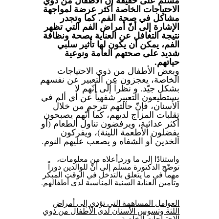
الاحتياجات الخاصة أكثر عرضة لمواجهة
مشاكل في صحة الفم. كما وتجدر
الإشارة إلى أنّ أمراض الفم التي تظهر
نتيجة التغافل عن العناية بصحة ونظافة
الفم، يمكن أن يكون لها تأثير سلبي
شديد على صحتهم العامة ونوعية
حياتهم.
وبعض الأطفال من ذوي الاحتياجات
الخاصة، يعجزون عن التعبير عن نفسهم
بشكل جيّد. و نظراً إلى أنّهم لا
يستطيعون التعبير شفهياً عن أي ألم في
الأسنان، فإنّ حالتهم تترجم من خلال
تقلبات المزاج لديهم، كما أنّهم يصبحون
أكثر عدائية، ويرفضون تناول الطعام (أو
يفضلون الأطعمة اللينة)، ويفركون
الخدين أو الشفاه و يصعب عليهم النوم.
واستنادًا إلى ما ورد أعلاه من معلومات،
توضّح الدكتورة مسلّم إلى أنّ للوالدين دوراً
مهماً في ما يتعلق بالتدخل في الوقت المبكر
وتأمين العناية السنية المناسبة لدى أطفالهم.
العوامل المساهمة التي تؤدي إلى أمراض
اللثة وتسوس الأسنان لدى الأطفال من ذوي
الاحتياجات الخاصة